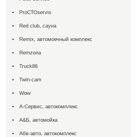
ProСТОservis
Red сlub, сауна
Remix, автомоечный комплекс
Remzona
Truck86
Twin-cam
Wow
А-Сервис, автокомплекс
А&Б, автомойка
Абв-авто, автокомплекс