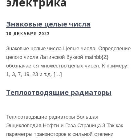
электрика
и
м
о
Знаковые целые числа
м
10 ДЕКАБРЯ 2023
у
Знаковые целые числа Целые числа. Определение
целого числа Латинской буквой mathbb{Z}
обозначается множество целых чисел. К примеру:
1, 3, 7, 19, 23 и т.д. […]
Теплоотводящие радиаторы
Теплоотводящие радиаторы Большая
Энциклопедия Нефти и Газа Cтраница 3 Так как
параметры транзисторов в сильной степени