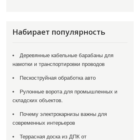
ц
и
я
Набирает популярность
з
а
Деревянные кабельные барабаны для
п
намотки и транспортировки проводов
и
с
Пескоструйная обработка авто
е
Рулонные ворота для промышленных и
й
складских объектов.
Почему электрокарнизы важны для
современных интерьеров
Террасная доска из ДПК от