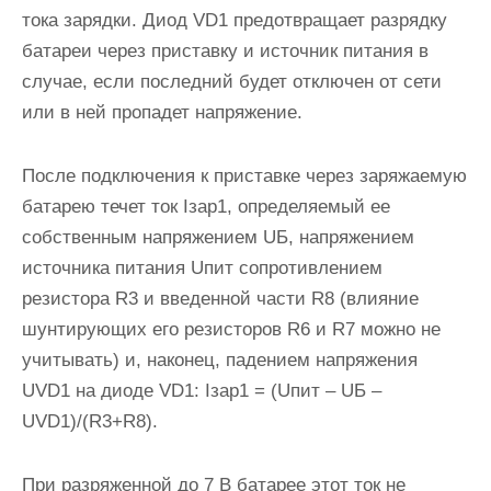
тока зарядки. Диод VD1 предотвращает разрядку
батареи через приставку и источник питания в
случае, если последний будет отключен от сети
или в ней пропадет напряжение.
После подключения к приставке через заряжаемую
батарею течет ток Iзар1, определяемый ее
собственным напряжением UБ, напряжением
источника питания Uпит сопротивлением
резистора R3 и введенной части R8 (влияние
шунтирующих его резисторов R6 и R7 можно не
учитывать) и, наконец, падением напряжения
UVD1 на диоде VD1: Iзар1 = (Uпит – UБ –
UVD1)/(R3+R8).
При разряженной до 7 В батарее этот ток не