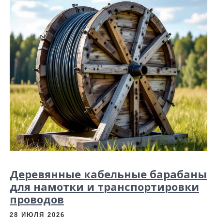
и
м
о
м
у
Деревянные кабельные барабаны
для намотки и транспортировки
проводов
28 ИЮЛЯ 2026