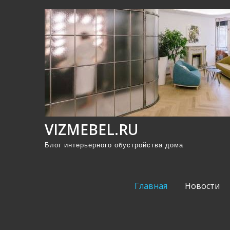
П
р
о
м
о
т
а
т
ь
VIZMEBEL.RU
к
Блог интерьерного обустройства дома
с
о
д
Главная
Новости
е
р
ж