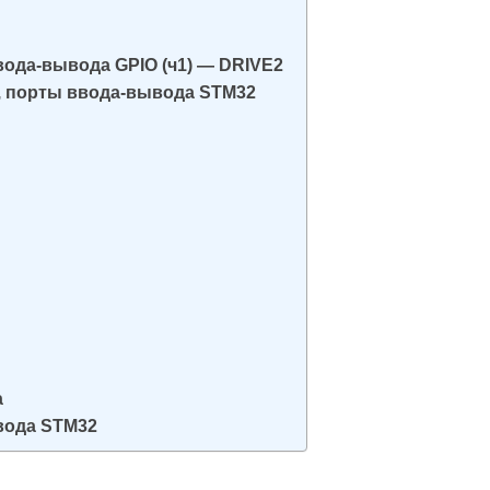
вода-вывода GPIO (ч1) — DRIVE2
, порты ввода-вывода STM32
а
ывода STM32