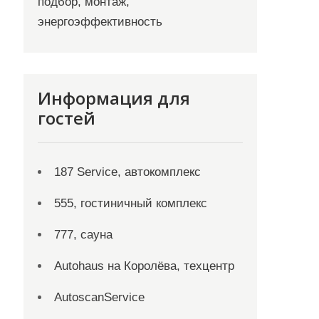
подбор, монтаж,
энергоэффективность
Информация для
гостей
187 Service, автокомплекс
555, гостиничный комплекс
777, сауна
Autohaus на Королёва, техцентр
AutoscanService
23
22
21
20
19
18
17
16