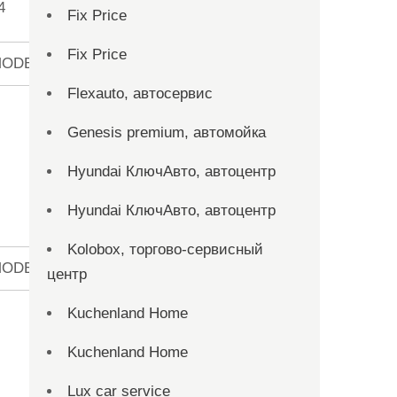
4
23
22
21
20
19
18
17
16
Fix Price
Fix Price
ODE12[1:0]
Flexauto, автосервис
Genesis premium, автомойка
Hyundai КлючАвто, автоцентр
Hyundai КлючАвто, автоцентр
7
6
5
4
3
2
1
Kolobox, торгово-сервисный
ODE8[1:0]
центр
Kuchenland Home
Kuchenland Home
Lux car service