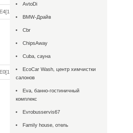
AvtoDi
4[1:0]
BMW-Драйв
Cbr
ChipsAway
Cuba, сауна
7
6
5
4
3
2
1
EcoCar Wash, центр химчистки
0[1:0]
салонов
Eva, банно-гостиничный
комплекс
Evrobusservis67
Family house, отель