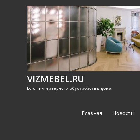
П
р
о
м
о
т
а
т
ь
VIZMEBEL.RU
к
Блог интерьерного обустройства дома
с
о
д
Главная
Новости
е
р
ж