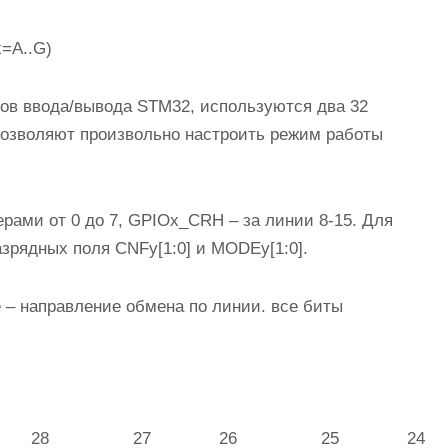
x=A..G)
ов ввода/вывода STM32, используются два 32
позволяют произвольно настроить режим работы
рами от 0 до 7, GPIOx_CRH – за линии 8-15. Для
азрядных поля CNFy[1:0] и MODEy[1:0].
 – направление обмена по линии. все биты
28
27
26
25
24