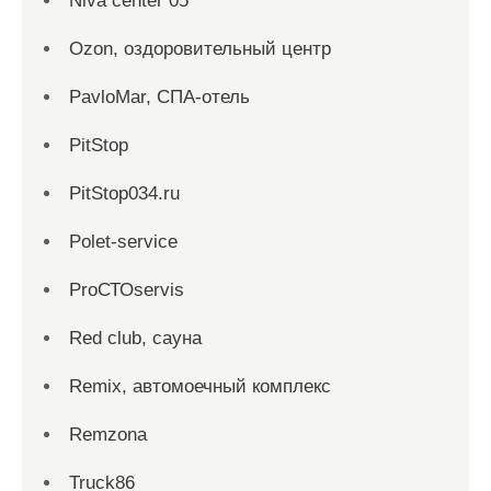
Niva center 05
Ozon, оздоровительный центр
PavloMar, СПА-отель
PitStop
PitStop034.ru
Polet-service
ProСТОservis
Red сlub, сауна
Remix, автомоечный комплекс
Remzona
Truck86