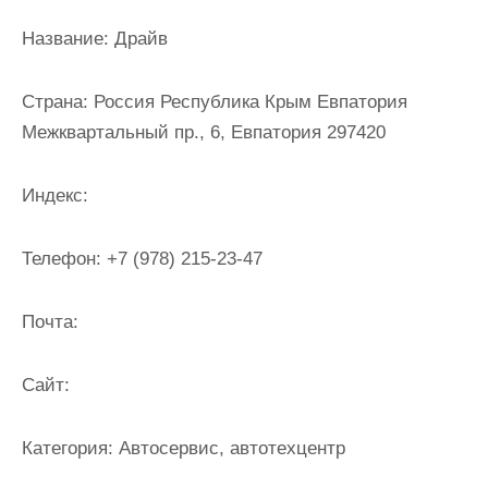
и
Название:
Драйв
м
о
Страна:
Россия Республика Крым Евпатория
м
Межквартальный пр., 6, Евпатория 297420
у
Индекс:
Телефон:
+7 (978) 215-23-47
Почта:
Cайт:
Категория:
Автосервис, автотехцентр