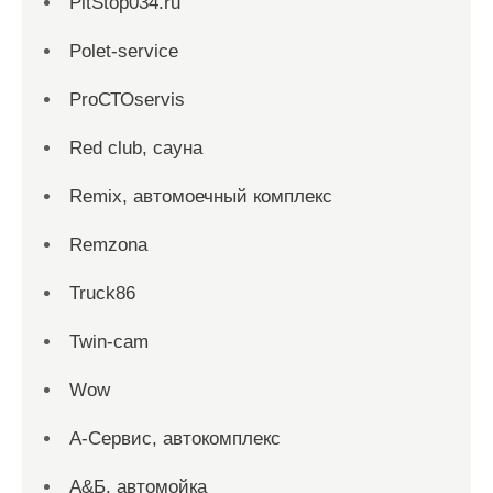
PitStop034.ru
Polet-service
ProСТОservis
Red сlub, сауна
Remix, автомоечный комплекс
Remzona
Truck86
Twin-cam
Wow
А-Сервис, автокомплекс
А&Б, автомойка