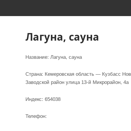
и
м
о
м
Лагуна, сауна
у
Название:
Лагуна, сауна
Страна:
Кемеровская область — Кузбасс Ново
Заводской район улица 13-й Микрорайон, 4а
Индекс:
654038
Телефон: