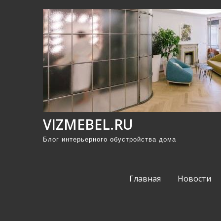
П
р
о
м
о
т
а
т
ь
VIZMEBEL.RU
к
Блог интерьерного обустройства дома
с
о
д
Главная
Новости
е
р
ж