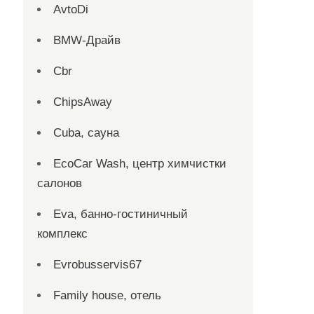
AvtoDi
BMW-Драйв
Cbr
ChipsAway
Cuba, сауна
EcoCar Wash, центр химчистки
салонов
Eva, банно-гостиничный
комплекс
Evrobusservis67
Family house, отель