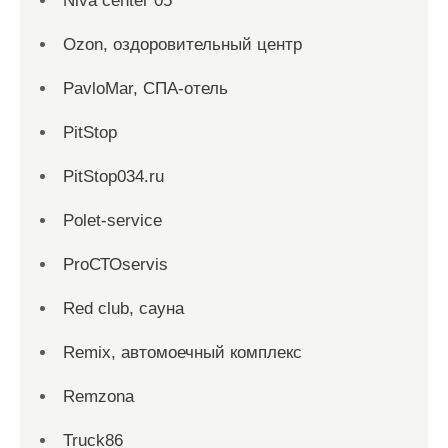
Niva center 05
Ozon, оздоровительный центр
PavloMar, СПА-отель
PitStop
PitStop034.ru
Polet-service
ProСТОservis
Red сlub, сауна
Remix, автомоечный комплекс
Remzona
Truck86