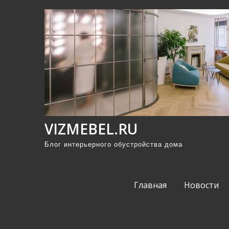
П
р
о
м
о
т
а
т
ь
VIZMEBEL.RU
к
Блог интерьерного обустройства дома
с
о
д
Главная
Новости
е
р
ж