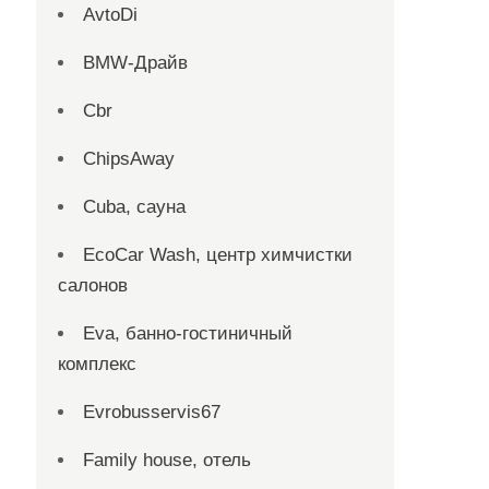
AvtoDi
BMW-Драйв
Cbr
ChipsAway
Cuba, сауна
EcoCar Wash, центр химчистки
салонов
Eva, банно-гостиничный
комплекс
Evrobusservis67
Family house, отель