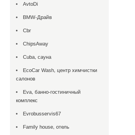
AvtoDi
BMW-Драйв
Cbr
ChipsAway
Cuba, сауна
EcoCar Wash, центр химчистки
салонов
Eva, банно-гостиничный
комплекс
Evrobusservis67
Family house, отель