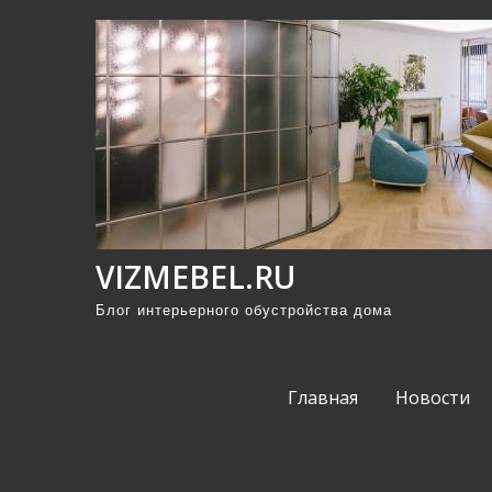
П
р
о
м
о
т
а
т
ь
VIZMEBEL.RU
к
Блог интерьерного обустройства дома
с
о
д
Главная
Новости
е
р
ж