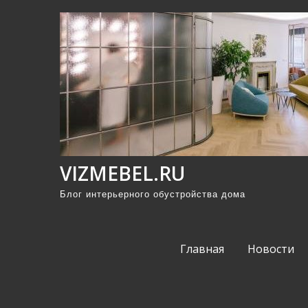
П
р
о
м
о
т
а
т
ь
VIZMEBEL.RU
к
Блог интерьерного обустройства дома
с
о
д
Главная
Новости
е
р
ж