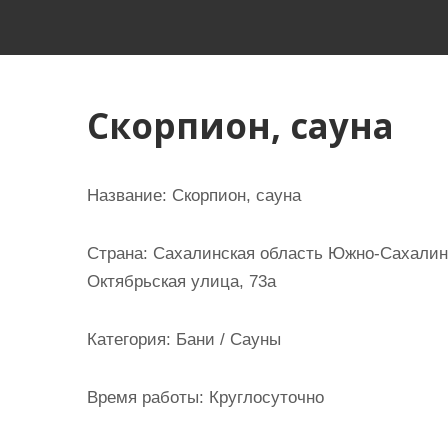
и
м
о
м
Скорпион, сауна
у
Название:
Скорпион, сауна
Страна:
Сахалинская область Южно-Сахалинс
Октябрьская улица, 73а
Категория:
Бани / Сауны
Время работы:
Круглосуточно