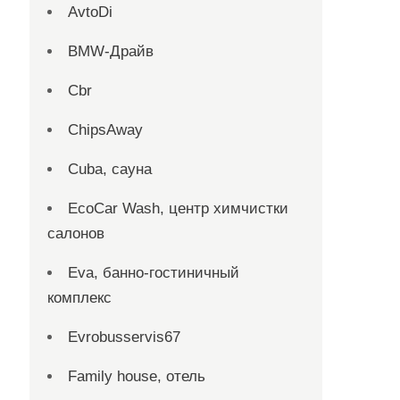
AvtoDi
BMW-Драйв
Cbr
ChipsAway
Cuba, сауна
EcoCar Wash, центр химчистки
салонов
Eva, банно-гостиничный
комплекс
Evrobusservis67
Family house, отель