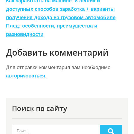
Н
Как заработать на машине: 8 легких и
а
доступных способов заработка + варианты
получения дохода на грузовом автомобиле
в
Плед: особенности, преимущества и
и
разновидности
г
а
Добавить комментарий
ц
Для отправки комментария вам необходимо
и
авторизоваться
.
я
п
о
Поиск по сайту
з
а
п