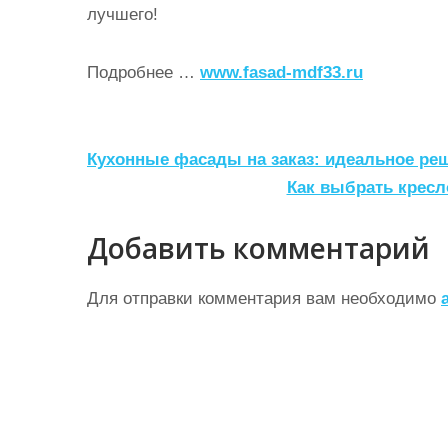
лучшего!
Подробнее …
www.fasad-mdf33.ru
Н
Кухонные фасады на заказ: идеальное ре
а
Как выбрать крес
в
Добавить комментарий
и
г
Для отправки комментария вам необходимо
а
ц
и
я