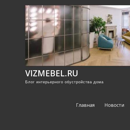
П
р
о
м
о
т
а
т
ь
VIZMEBEL.RU
к
Блог интерьерного обустройства дома
с
о
д
Главная
Новости
е
р
ж