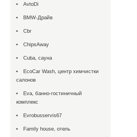
AvtoDi
BMW-Драйв
Cbr
ChipsAway
Cuba, сауна
EcoCar Wash, центр химчистки
салонов
Eva, банно-гостиничный
комплекс
Evrobusservis67
Family house, отель