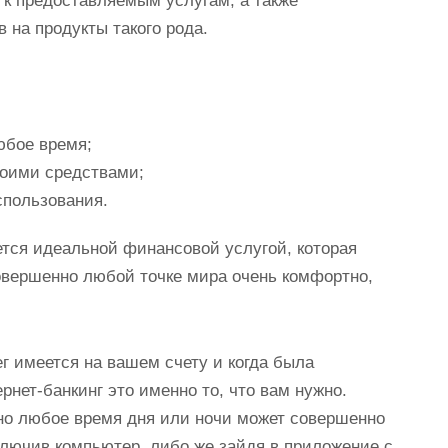
 к предоставляемым услугам, а также
 на продукты такого рода.
юбое время;
воими средствами;
спользования.
ется идеальной финансовой услугой, которая
овершенно любой точке мира очень комфортно,
ег имеется на вашем счету и когда была
рнет-банкинг это именно то, что вам нужно.
но любое время дня или ночи может совершенно
включив компьютер, либо же зайдя в приложение с