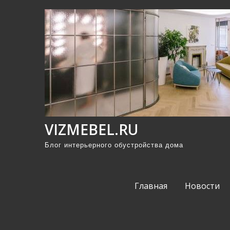
П
р
о
м
о
т
а
т
ь
VIZMEBEL.RU
к
Блог интерьерного обустройства дома
с
о
д
Главная
Новости
е
р
ж