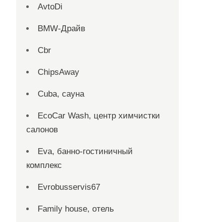
AvtoDi
BMW-Драйв
Cbr
ChipsAway
Cuba, сауна
EcoCar Wash, центр химчистки
салонов
Eva, банно-гостиничный
комплекс
Evrobusservis67
Family house, отель