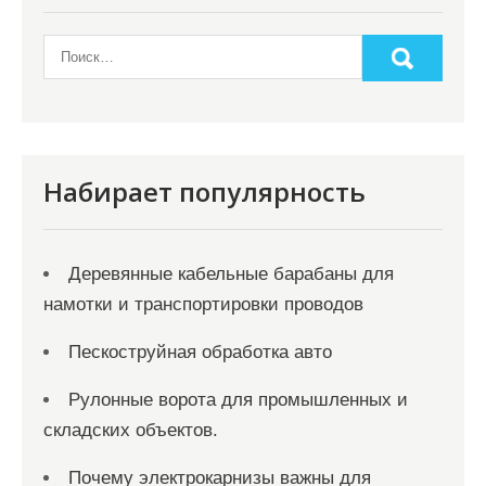
о
з
а
п
и
с
Набирает популярность
я
м
Деревянные кабельные барабаны для
намотки и транспортировки проводов
Пескоструйная обработка авто
Рулонные ворота для промышленных и
складских объектов.
Почему электрокарнизы важны для