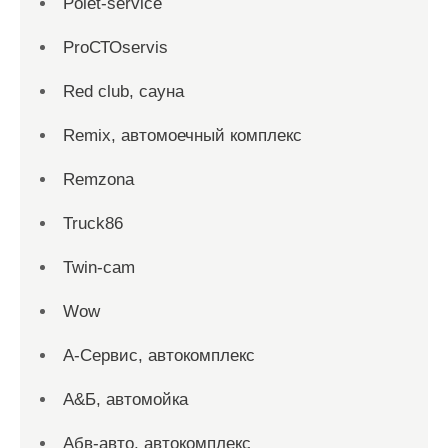
Polet-service
ProСТОservis
Red сlub, сауна
Remix, автомоечный комплекс
Remzona
Truck86
Twin-cam
Wow
А-Сервис, автокомплекс
А&Б, автомойка
Абв-авто, автокомплекс