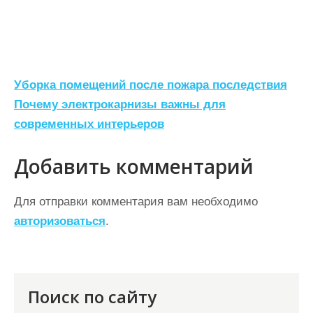
Н
Уборка помещений после пожара последствия
а
Почему электрокарнизы важны для
современных интерьеров
в
и
Добавить комментарий
г
а
Для отправки комментария вам необходимо
ц
авторизоваться
.
и
я
п
Поиск по сайту