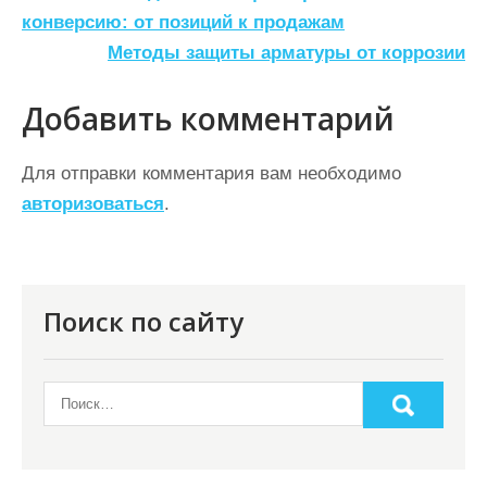
а
конверсию: от позиций к продажам
Методы защиты арматуры от коррозии
в
и
Добавить комментарий
г
а
Для отправки комментария вам необходимо
ц
авторизоваться
.
и
я
п
Поиск по сайту
о
з
а
п