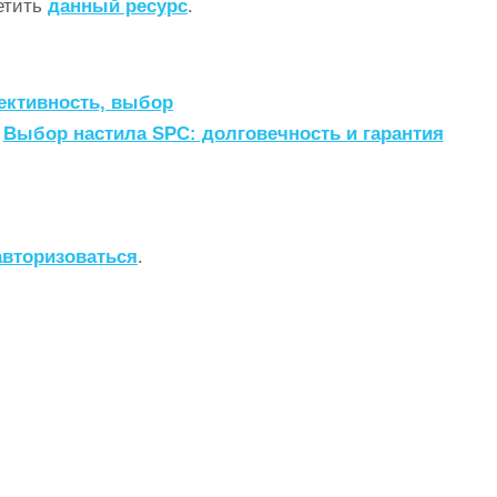
етить
данный ресурс
.
ективность, выбор
Выбор настила SPC: долговечность и гарантия
авторизоваться
.