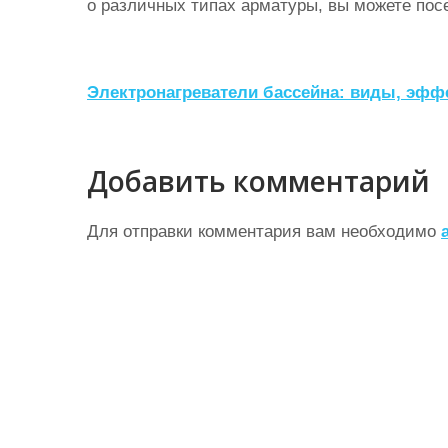
о различных типах арматуры, вы можете пос
Н
Электронагреватели бассейна: виды, эфф
а
в
Добавить комментарий
и
г
Для отправки комментария вам необходимо
а
ц
и
я
п
о