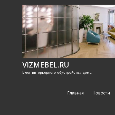
П
р
о
м
о
т
а
т
ь
VIZMEBEL.RU
к
Блог интерьерного обустройства дома
с
о
д
Главная
Новости
е
р
ж