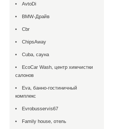
AvtoDi
BMW-Драйв
Cbr
ChipsAway
Cuba, сауна
EcoCar Wash, центр химчистки
салонов
Eva, банно-гостиничный
комплекс
Evrobusservis67
Family house, отель