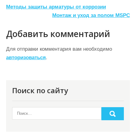
Н
Методы защиты арматуры от коррозии
а
Монтаж и уход за полом MSPC
в
Добавить комментарий
и
г
Для отправки комментария вам необходимо
а
авторизоваться
.
ц
и
я
Поиск по сайту
п
о
з
а