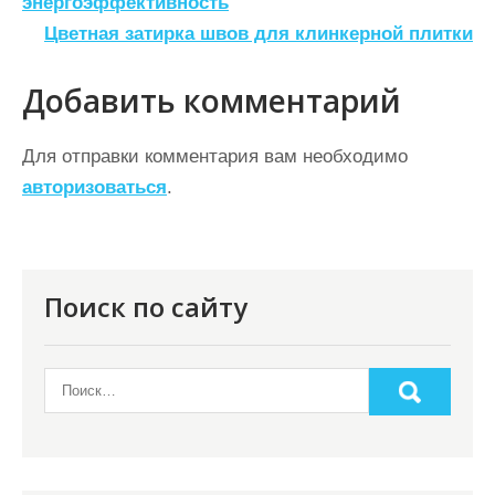
а
энергоэффективность
Цветная затирка швов для клинкерной плитки
в
и
Добавить комментарий
г
а
Для отправки комментария вам необходимо
ц
авторизоваться
.
и
я
п
Поиск по сайту
о
з
а
п
и