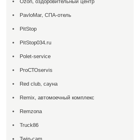
Ozon, оздоровительный центр
PavloMar, СПА-отель
PitStop
PitStop034.ru
Polet-service
ProСТОservis
Red сlub, сауна
Remix, автомоечный комплекс
Remzona
Truck86
Twin-cam