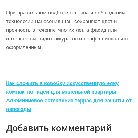
При правильном подборе состава и соблюдении
технологии нанесения швы сохраняют цвет и
прочность в течение многих лет, а фасад или
интерьер выглядит аккуратно и профессионально
оформленным.
Н
Как сложить в коробку искусственную елку
а
компактно: идеи для маленькой квартиры
Алюминиевое остекление террас для защиты от
в
непогоды
и
г
Добавить комментарий
а