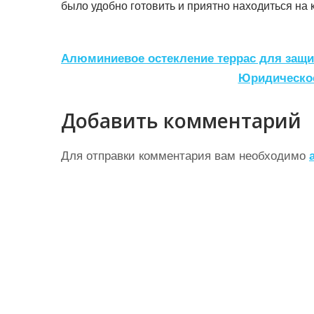
было удобно готовить и приятно находиться на 
Н
Алюминиевое остекление террас для защи
а
Юридическое
в
Добавить комментарий
и
г
Для отправки комментария вам необходимо
а
ц
и
я
п
о