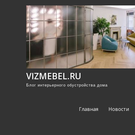
П
р
о
м
о
т
а
т
ь
VIZMEBEL.RU
к
Блог интерьерного обустройства дома
с
о
д
Главная
Новости
е
р
ж