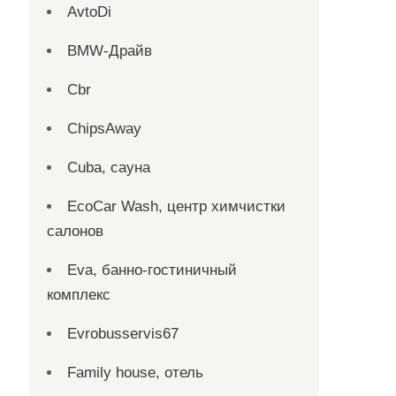
AvtoDi
BMW-Драйв
Cbr
ChipsAway
Cuba, сауна
EcoCar Wash, центр химчистки
салонов
Eva, банно-гостиничный
комплекс
Evrobusservis67
Family house, отель