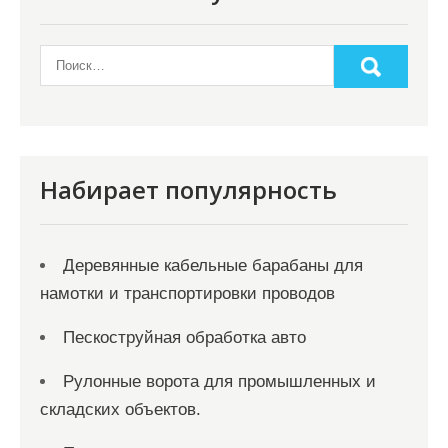
п
о
з
а
п
и
Набирает популярность
с
я
Деревянные кабельные барабаны для
м
намотки и транспортировки проводов
Пескоструйная обработка авто
Рулонные ворота для промышленных и
складских объектов.