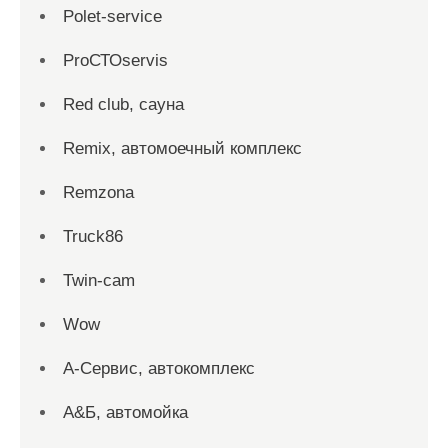
Polet-service
ProСТОservis
Red сlub, сауна
Remix, автомоечный комплекс
Remzona
Truck86
Twin-cam
Wow
А-Сервис, автокомплекс
А&Б, автомойка