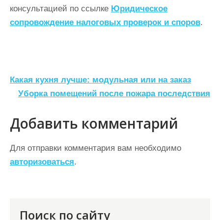
консультацией по ссылке
Юридическое
сопровождение налоговых проверок и споров
.
Н
Какая кухня лучше: модульная или на заказ
а
Уборка помещений после пожара последствия
в
Добавить комментарий
и
г
Для отправки комментария вам необходимо
а
авторизоваться
.
ц
и
я
Поиск по сайту