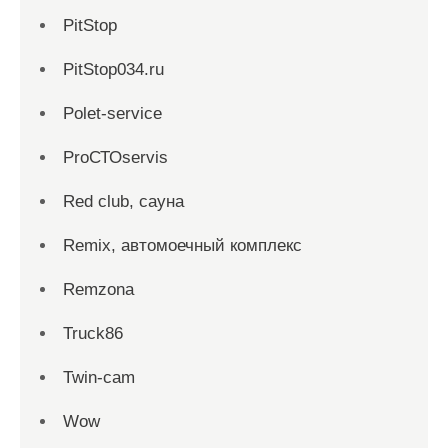
PitStop
PitStop034.ru
Polet-service
ProСТОservis
Red сlub, сауна
Remix, автомоечный комплекс
Remzona
Truck86
Twin-cam
Wow