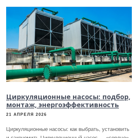
и
м
о
м
у
Циркуляционные насосы: подбор,
монтаж, энергоэффективность
21 АПРЕЛЯ 2026
Циркуляционные насосы: как выбрать, установить
и сэкономить Циркуляционный насос — «сердце»