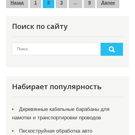
П
Назад
1
2
3
…
9
Далее
а
г
Поиск по сайту
и
н
а
ц
и
я
Набирает популярность
з
а
Деревянные кабельные барабаны для
п
намотки и транспортировки проводов
и
с
Пескоструйная обработка авто