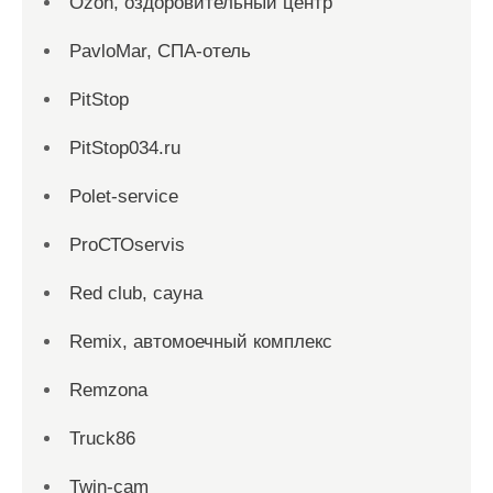
Ozon, оздоровительный центр
PavloMar, СПА-отель
PitStop
PitStop034.ru
Polet-service
ProСТОservis
Red сlub, сауна
Remix, автомоечный комплекс
Remzona
Truck86
Twin-cam