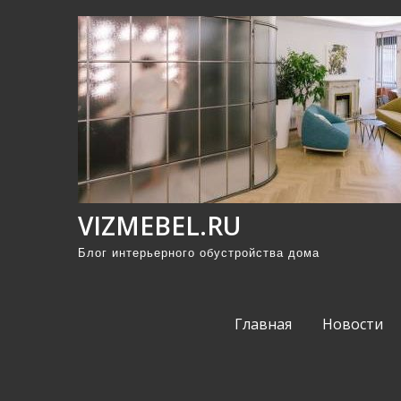
П
р
о
м
о
т
а
т
ь
VIZMEBEL.RU
к
Блог интерьерного обустройства дома
с
о
д
Главная
Новости
е
р
ж