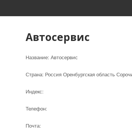
и
м
о
м
Автосервис
у
Название:
Автосервис
Страна:
Россия Оренбургская область Сорочи
Индекс:
Телефон:
Почта: