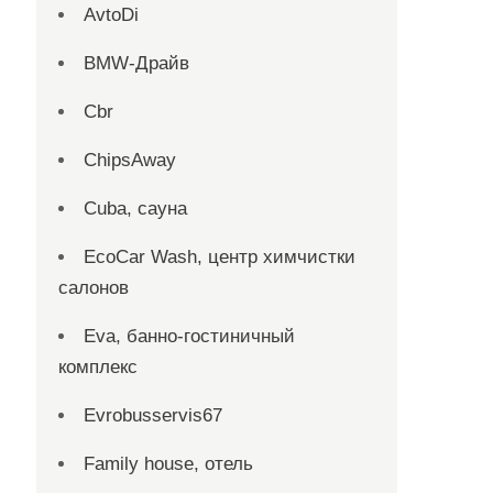
AvtoDi
BMW-Драйв
Cbr
ChipsAway
Cuba, сауна
EcoCar Wash, центр химчистки
салонов
Eva, банно-гостиничный
комплекс
Evrobusservis67
Family house, отель