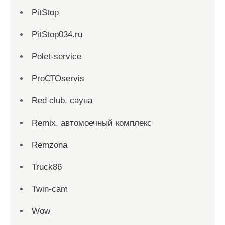
PitStop
PitStop034.ru
Polet-service
ProСТОservis
Red сlub, сауна
Remix, автомоечный комплекс
Remzona
Truck86
Twin-cam
Wow