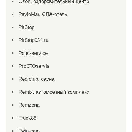
Ozon, оздоровительный центр
PavloMar, СПА-отель
PitStop
PitStop034.ru
Polet-service
ProСТОservis
Red сlub, сауна
Remix, автомоечный комплекс
Remzona
Truck86
Twin-cam