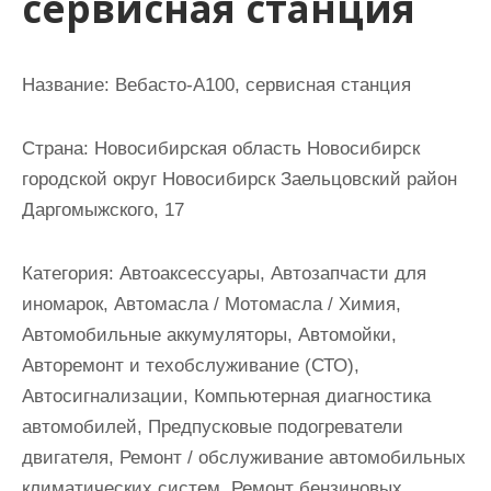
сервисная станция
и
м
о
Название:
Вебасто-А100, сервисная станция
м
у
Страна:
Новосибирская область Новосибирск
городской округ Новосибирск Заельцовский район
Даргомыжского, 17
Категория:
Автоаксессуары, Автозапчасти для
иномарок, Автомасла / Мотомасла / Химия,
Автомобильные аккумуляторы, Автомойки,
Авторемонт и техобслуживание (СТО),
Автосигнализации, Компьютерная диагностика
автомобилей, Предпусковые подогреватели
двигателя, Ремонт / обслуживание автомобильных
климатических систем, Ремонт бензиновых