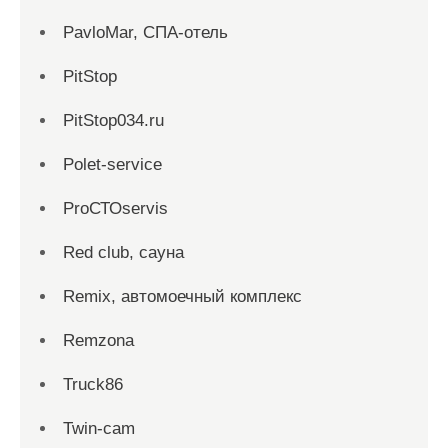
PavloMar, СПА-отель
PitStop
PitStop034.ru
Polet-service
ProСТОservis
Red сlub, сауна
Remix, автомоечный комплекс
Remzona
Truck86
Twin-cam