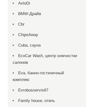
AvtoDi
BMW-Драйв
Cbr
ChipsAway
Cuba, сауна
EcoCar Wash, центр химчистки
салонов
Eva, банно-гостиничный
комплекс
Evrobusservis67
Family house, отель