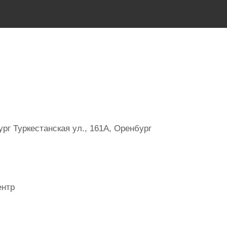
г Туркестанская ул., 161А, Оренбург
ентр