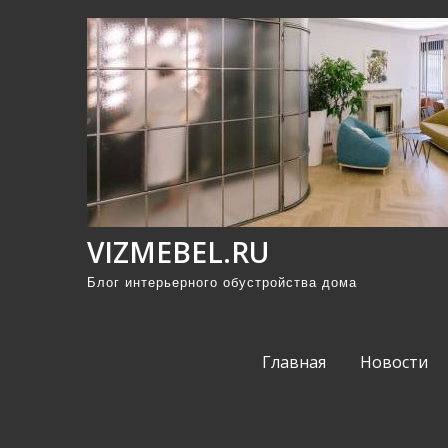
П
р
о
м
о
т
а
т
ь
VIZMEBEL.RU
к
Блог интерьерного обустройства дома
с
о
д
Главная
Новости
е
р
ж