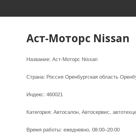
и
м
о
м
Аст-Моторс Nissan
у
Название:
Аст-Моторс Nissan
Страна:
Россия Оренбургская область Оренбур
Индекс:
460021
Категория:
Автосалон, Автосервис, автотехц
Время работы:
ежедневно, 08:00–20:00