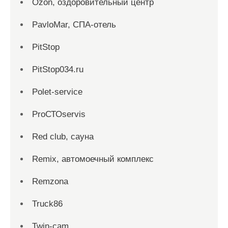
Ozon, оздоровительный центр
PavloMar, СПА-отель
PitStop
PitStop034.ru
Polet-service
ProСТОservis
Red сlub, сауна
Remix, автомоечный комплекс
Remzona
Truck86
Twin-cam