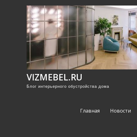
П
р
о
м
о
т
а
т
ь
VIZMEBEL.RU
к
Блог интерьерного обустройства дома
с
о
д
Главная
Новости
е
р
ж