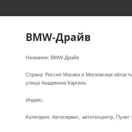
и
м
о
м
BMW-Драйв
у
Название:
BMW-Драйв
Страна:
Россия Москва и Московская област
улица Академика Каргина
Индекс:
Категория:
Автосервис, автотехцентр, Пункт