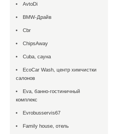
AvtoDi
BMW-Драйв
Cbr
ChipsAway
Cuba, сауна
EcoCar Wash, центр химчистки
салонов
Eva, банно-гостиничный
комплекс
Evrobusservis67
Family house, отель