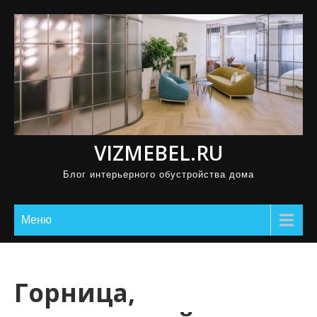
П
р
о
м
о
т
а
VIZMEBEL.RU
т
ь
Блог интерьерного обустройства дома
к
с
Меню
о
д
е
Горница,
р
ж