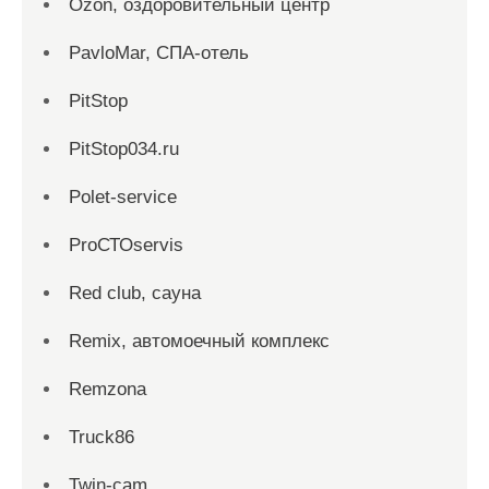
Ozon, оздоровительный центр
PavloMar, СПА-отель
PitStop
PitStop034.ru
Polet-service
ProСТОservis
Red сlub, сауна
Remix, автомоечный комплекс
Remzona
Truck86
Twin-cam