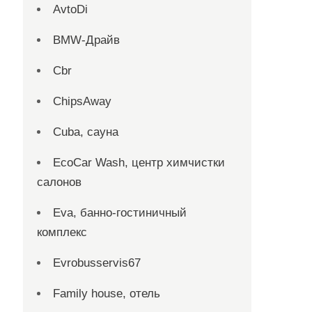
AvtoDi
BMW-Драйв
Cbr
ChipsAway
Cuba, сауна
EcoCar Wash, центр химчистки
салонов
Eva, банно-гостиничный
комплекс
Evrobusservis67
Family house, отель