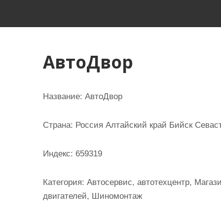
и
м
о
м
АвтоДвор
у
Название:
АвтоДвор
Страна:
Россия Алтайский край Бийск Севасто
Индекс:
659319
Категория:
Автосервис, автотехцентр, Магази
двигателей, Шиномонтаж