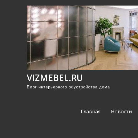
П
р
о
м
о
т
а
т
ь
VIZMEBEL.RU
к
Блог интерьерного обустройства дома
с
о
д
Главная
Новости
е
р
ж