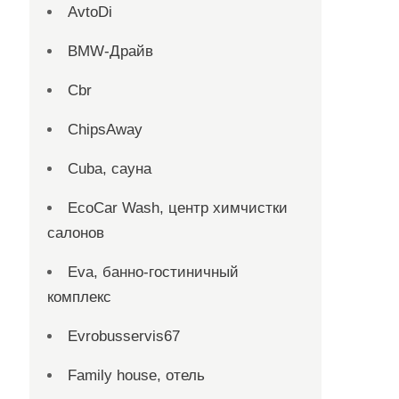
AvtoDi
BMW-Драйв
Cbr
ChipsAway
Cuba, сауна
EcoCar Wash, центр химчистки
салонов
Eva, банно-гостиничный
комплекс
Evrobusservis67
Family house, отель