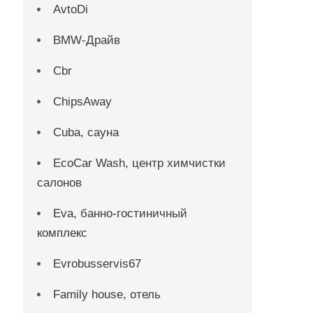
AvtoDi
BMW-Драйв
Cbr
ChipsAway
Cuba, сауна
EcoCar Wash, центр химчистки
салонов
Eva, банно-гостиничный
комплекс
Evrobusservis67
Family house, отель