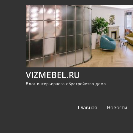
П
р
о
м
о
т
а
т
ь
VIZMEBEL.RU
к
Блог интерьерного обустройства дома
с
о
д
Главная
Новости
е
р
ж