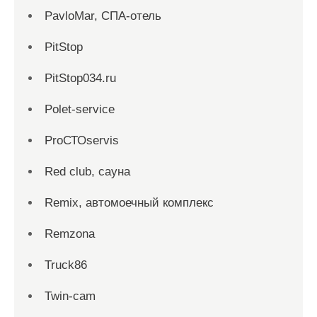
PavloMar, СПА-отель
PitStop
PitStop034.ru
Polet-service
ProСТОservis
Red сlub, сауна
Remix, автомоечный комплекс
Remzona
Truck86
Twin-cam