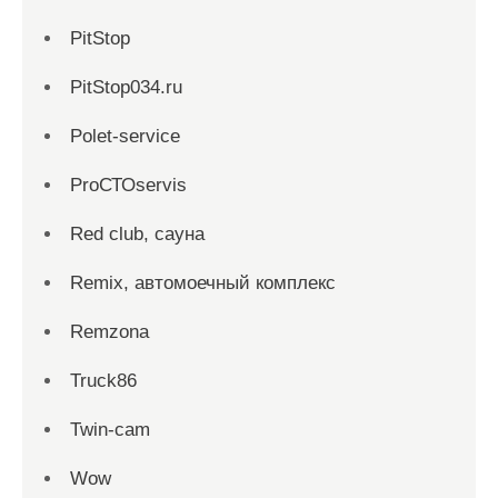
PitStop
PitStop034.ru
Polet-service
ProСТОservis
Red сlub, сауна
Remix, автомоечный комплекс
Remzona
Truck86
Twin-cam
Wow