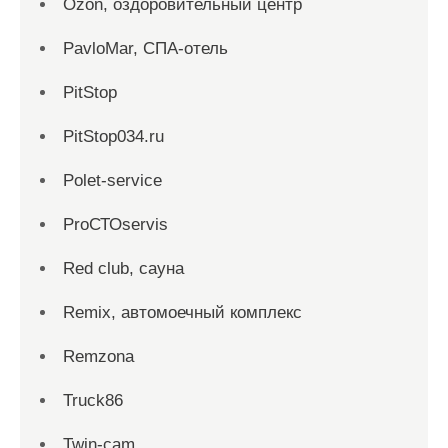
Ozon, оздоровительный центр
PavloMar, СПА-отель
PitStop
PitStop034.ru
Polet-service
ProСТОservis
Red сlub, сауна
Remix, автомоечный комплекс
Remzona
Truck86
Twin-cam