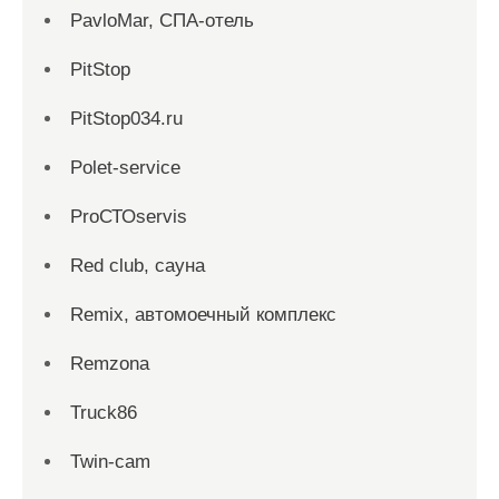
PavloMar, СПА-отель
PitStop
PitStop034.ru
Polet-service
ProСТОservis
Red сlub, сауна
Remix, автомоечный комплекс
Remzona
Truck86
Twin-cam