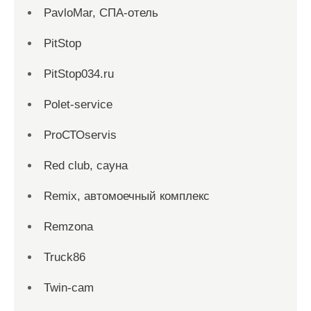
PavloMar, СПА-отель
PitStop
PitStop034.ru
Polet-service
ProСТОservis
Red сlub, сауна
Remix, автомоечный комплекс
Remzona
Truck86
Twin-cam