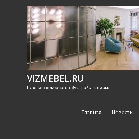
П
р
о
м
о
т
а
т
ь
VIZMEBEL.RU
к
Блог интерьерного обустройства дома
с
о
д
Главная
Новости
е
р
ж