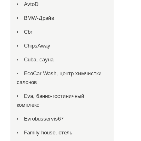
AvtoDi
BMW-Драйв
Cbr
ChipsAway
Cuba, сауна
EcoCar Wash, центр химчистки
салонов
Eva, банно-гостиничный
комплекс
Evrobusservis67
Family house, отель