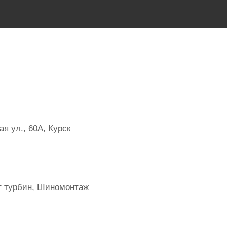
я ул., 60А, Курск
т турбин, Шиномонтаж